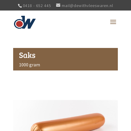
0418 - 652 445
mail@dewithvleeswaren.nl
Saks
1000 gram