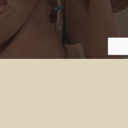
Adres
Grotenoord 41
3341 LT Hendrik-Ido-Ambacht
Contact
Tel. 078 6817900
mail@dewithvleeswaren.nl