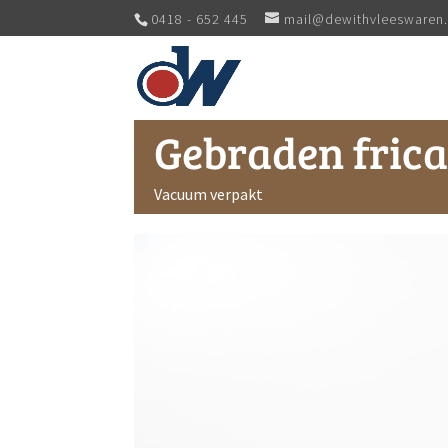
0418 - 652 445
mail@dewithvleeswaren.
Gebraden fric
Vacuum verpakt