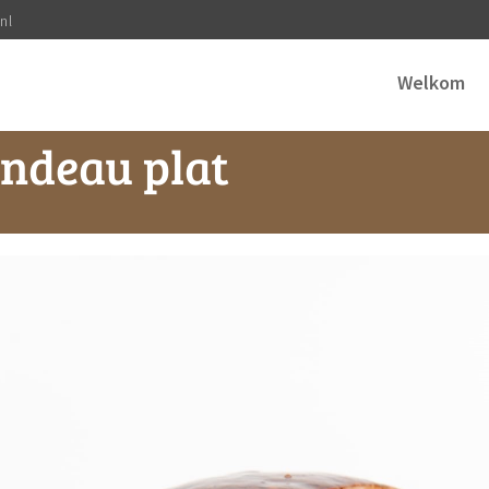
nl
Welkom
andeau plat