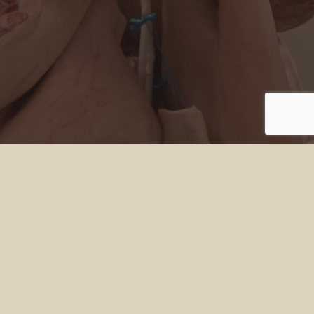
Adres
Grotenoord 41
3341 LT Hendrik-Ido-Ambacht
Contact
Tel. 078 6817900
mail@dewithvleeswaren.nl