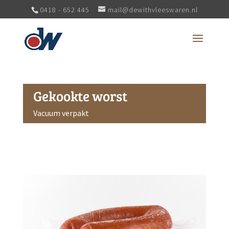
0418 - 652 445
mail@dewithvleeswaren.nl
Gekookte worst
Vacuum verpakt