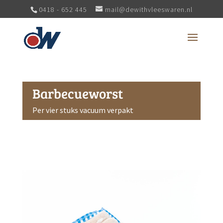
0418 - 652 445
mail@dewithvleeswaren.nl
Barbecueworst
Per vier stuks vacuum verpakt