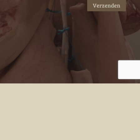
Verzenden
Adres
Grotenoord 41
3341 LT Hendrik-Ido-Ambacht
Contact