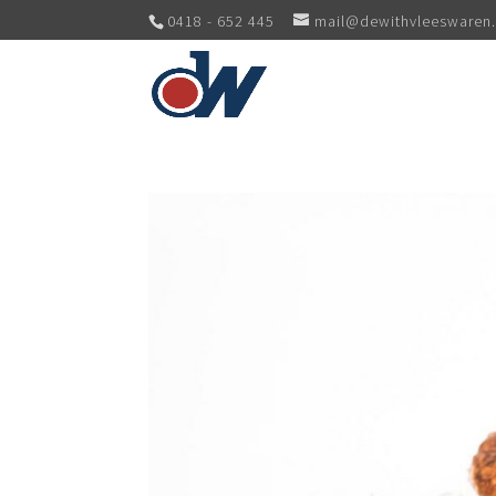
0418 - 652 445
mail@dewithvleeswaren.