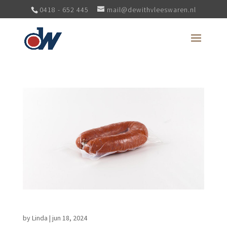
0418 - 652 445
mail@dewithvleeswaren.nl
rookworst kalf
by
Linda
|
jun 18, 2024