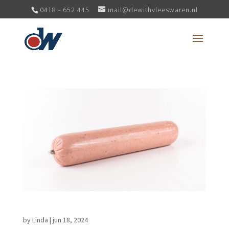
0418 - 652 445
mail@dewithvleeswaren.nl
Grillworst kaas halffabricaat
by
Linda
|
jun 18, 2024