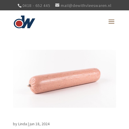
0418 - 652 445
mail@dewithvleeswaren.nl
Grillworst kaas halffabricaat
by
Linda
|
jun 18, 2024