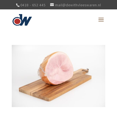
0418 - 652 445
mail@dewithvleeswaren.nl
Boerenham half